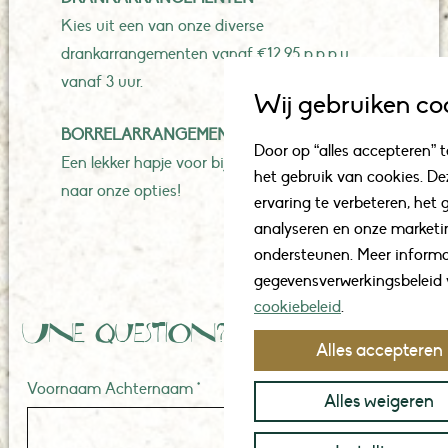
Kies uit een van onze diverse
drankarrangementen vanaf €12,95 p.p.p.u
vanaf 3 uur.
Wij gebruiken co
BORRELARRANGEMENTEN
Door op “alles accepteren” t
Een lekker hapje voor bij de borrel? Informeer
het gebruik van cookies. De
naar onze opties!
ervaring te verbeteren, het 
analyseren en onze market
ondersteunen. Meer informa
gegevensverwerkingsbeleid v
cookiebeleid
.
Une question?
Alles accepteren
Voornaam Achternaam *
Alles weigeren